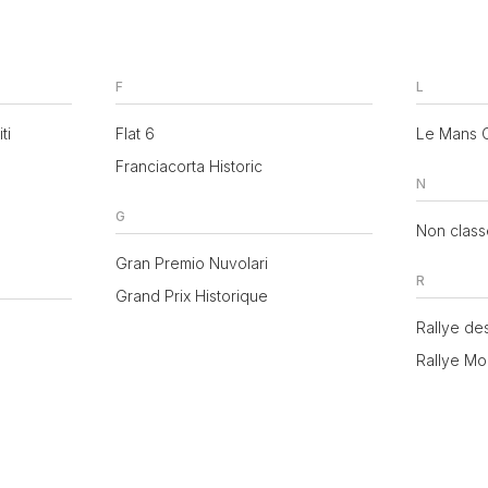
F
L
ti
Flat 6
Le Mans C
Franciacorta Historic
N
G
Non clas
Gran Premio Nuvolari
R
Grand Prix Historique
Rallye de
Rallye Mo