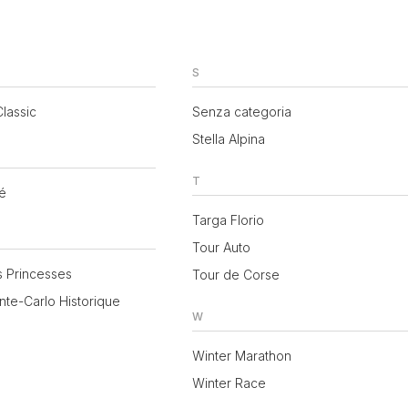
S
lassic
Senza categoria
Stella Alpina
T
sé
Targa Florio
Tour Auto
s Princesses
Tour de Corse
nte-Carlo Historique
W
Winter Marathon
Winter Race